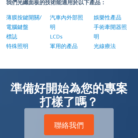
我們光纖面板的技術能適用於以下產品：
薄膜按鍵開關/
汽車內外部照
娛樂性產品
電腦鍵盤
明
手術牽開器照
標誌
LCDs
明
特殊照明
軍用的產品
光線療法
準備好開始為您的專案
打樣了嗎？
聯絡我們