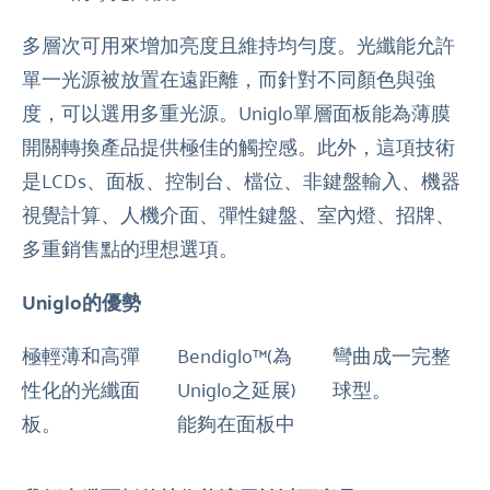
多層次可用來增加亮度且維持均勻度。光纖能允許
單一光源被放置在遠距離，而針對不同顏色與強
度，可以選用多重光源。Uniglo單層面板能為薄膜
開關轉換產品提供極佳的觸控感。此外，這項技術
是LCDs、面板、控制台、檔位、非鍵盤輸入、機器
視覺計算、人機介面、彈性鍵盤、室內燈、招牌、
多重銷售點的理想選項。
Uniglo的優勢
極輕薄和高彈
Bendiglo™(為
彎曲成一完整
性化的光纖面
Uniglo之延展)
球型。
板。
能夠在面板中